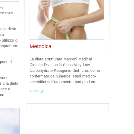
oni
sostanze
una dieta
nto
utilizzo di
Metodica
 soprattutto
La dieta strutturata Marconi Medical
grado di
Dietetic Division ® è una Very Low
Carbohydrate Ketogenic Diet, che, come
confermato da numerosi studi medico-
zione
scientifici sull’argomento, può produrre...
e una dieta
ance e
» dettagli
non