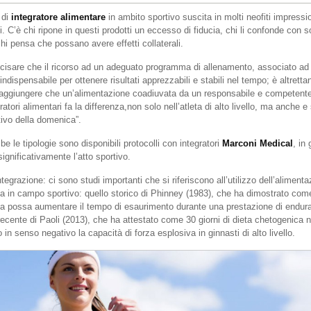
 di
integratore alimentare
in ambito sportivo suscita in molti neofiti impressi
. C’è chi ripone in questi prodotti un eccesso di fiducia, chi li confonde con 
hi pensa che possano avere effetti collaterali.
cisare che il ricorso ad un adeguato programma di allenamento, associato ad 
 indispensabile per ottenere risultati apprezzabili e stabili nel tempo; è altretta
aggiungere che un’alimentazione coadiuvata da un responsabile e competente 
ratori alimentari fa la differenza,non solo nell’atleta di alto livello, ma anche e
tivo della domenica”.
e le tipologie sono disponibili protocolli con integratori
Marconi Medical
, in 
significativamente l’atto sportivo.
tegrazione: ci sono studi importanti che si riferiscono all’utilizzo dell’alimenta
a in campo sportivo: quello storico di Phinney (1983), che ha dimostrato com
a possa aumentare il tempo di esaurimento durante una prestazione di endur
recente di Paoli (2013), che ha attestato come 30 giorni di dieta chetogenica 
 in senso negativo la capacità di forza esplosiva in ginnasti di alto livello.