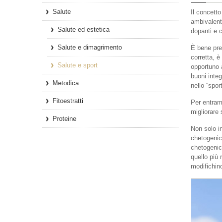
Salute
Il concetto
ambivalenti
Salute ed estetica
dopanti e c
Salute e dimagrimento
È bene pre
corretta, è
Salute e sport
opportuno 
buoni integ
Metodica
nello “spor
Fitoestratti
Per entramb
migliorare 
Proteine
Non solo in
chetogenic
chetogenic
quello più 
modifichino